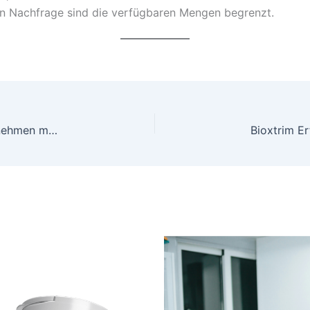
n Nachfrage sind die verfügbaren Mengen begrenzt.
Slimvitax Testbericht: Der Appetitzügler zum Abnehmen mit natürlicher Unterstützung!