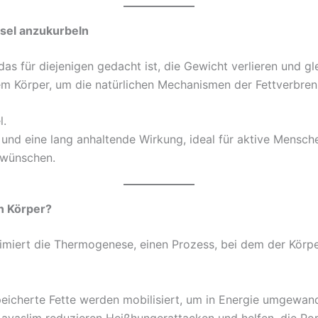
hsel anzukurbeln
as für diejenigen gedacht ist, die Gewicht verlieren und gl
rem Körper, um die natürlichen Mechanismen der Fettverbre
l.
e und eine lang anhaltende Wirkung, ideal für aktive Mensc
 wünschen.
n Körper?
timiert die Thermogenese, einen Prozess, bei dem der Körp
eicherte Fette werden mobilisiert, um in Energie umgewan
Lavaslim reduzieren Heißhungerattacken und helfen, die Por