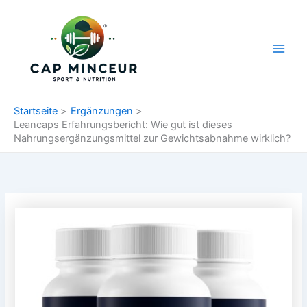
Zum
Main
Inhalt
Men
springen
Startseite
Ergänzungen
Leancaps Erfahrungsbericht: Wie gut ist dieses
Nahrungsergänzungsmittel zur Gewichtsabnahme wirklich?