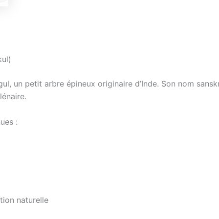
ul)
gul, un petit arbre épineux originaire d’Inde. Son nom sanskri
énaire.
ues :
ion naturelle