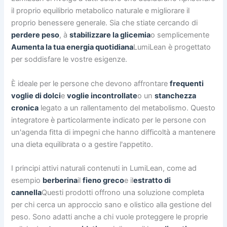
il proprio equilibrio metabolico naturale e migliorare il
proprio benessere generale. Sia che stiate cercando di
perdere peso
, à
stabilizzare la glicemia
o semplicemente
Aumenta la tua energia quotidiana
LumiLean è progettato
per soddisfare le vostre esigenze.
È ideale per le persone che devono affrontare
frequenti
voglie di dolci
e
voglie incontrollate
o un
stanchezza
cronica
legato a un rallentamento del metabolismo. Questo
integratore è particolarmente indicato per le persone con
un'agenda fitta di impegni che hanno difficoltà a mantenere
una dieta equilibrata o a gestire l'appetito.
I principi attivi naturali contenuti in LumiLean, come ad
esempio
berberina
il
fieno greco
e il
estratto di
cannella
Questi prodotti offrono una soluzione completa
per chi cerca un approccio sano e olistico alla gestione del
peso. Sono adatti anche a chi vuole proteggere le proprie